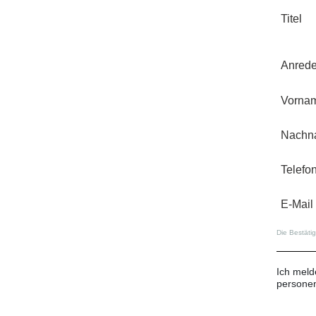
Titel
Anred
Vorna
Nachn
Telefo
E-Mail
Die Bestäti
Ich meld
persone