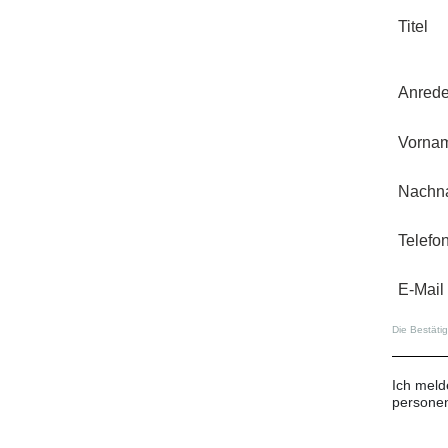
Titel
Anred
Vorna
Nachn
Telefo
E-Mail
Die Bestäti
Ich meld
persone