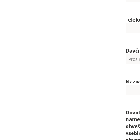
Telef
Davčn
Naziv
Dovol
namen
obveš
vsebi