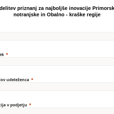
delitev priznanj za najboljše inovacije Primorsk
notranjske in Obalno - kraške regije
ek
lov udeleženca
ija v podjetju