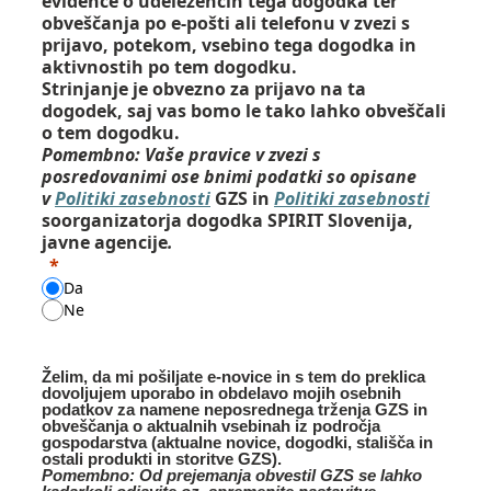
evidence o udeležencih tega dogodka ter
obveščanja po e-pošti ali telefonu v zvezi s
prijavo, potekom, vsebino tega dogodka in
aktivnostih po tem dogodku.
Strinjanje je obvezno za prijavo na ta
dogodek, saj vas bomo le tako lahko obveščali
o tem dogodku.
Pomembno: Vaše pravice v zvezi s
posredovanimi ose bnimi podatki so opisane
v
Politiki zasebnosti
GZS in
Politiki zasebnosti
soorganizatorja dogodka SPIRIT Slovenija,
javne agencije
.
Da
Ne
Želim, da mi pošiljate e-novice in s tem do preklica
dovoljujem uporabo in obdelavo mojih osebnih
podatkov za namene neposrednega trženja GZS in
obveščanja o aktualnih vsebinah iz področja
gospodarstva (aktualne novice, dogodki, stališča in
ostali produkti in storitve GZS).
Pomembno: Od prejemanja obvestil GZS se lahko