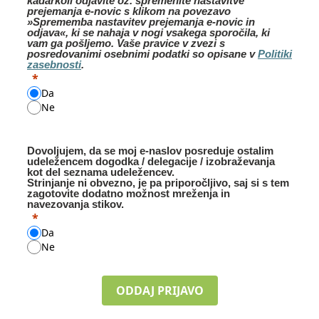
kadarkoli odjavite oz. spremenite nastavitve
prejemanja e-novic s klikom na povezavo
»Sprememba nastavitev prejemanja e-novic in
odjava«, ki se nahaja v nogi vsakega sporočila, ki
vam ga pošljemo. Vaše pravice v zvezi s
posredovanimi osebnimi podatki so opisane v
Politiki
zasebnosti
.
Da
Ne
Dovoljujem, da se moj e-naslov posreduje ostalim
udeležencem dogodka / delegacije / izobraževanja
kot del seznama udeležencev.
Strinjanje ni obvezno, je pa priporočljivo, saj si s tem
zagotovite dodatno možnost mreženja in
navezovanja stikov.
Da
Ne
ODDAJ PRIJAVO