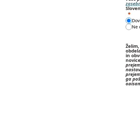
zasebn
Sloven
Dov
Ne 
Želim,
obdel
in obv
novice
prejem
nastav
prejem
ga poš
opisa
Da
Ne
Dovol
delega
Strinj
možnos