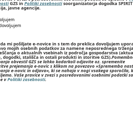
osti
GZS in
Politiki zasebnosti
soorganizatorja dogodka SPIRIT
ija, javne agencije
.
oljujem
dovoljujem
 da mi pošiljate e-novice in s tem do preklica dovoljujem upor
avo mojih osebnih podatkov za namene neposrednega trženj
eščanja o aktualnih vsebinah iz področja gospodarstva (aktu
, dogodki, stališča in ostali produkti in storitve GZS).
Pomembno
anja obvestil GZS se lahko kadarkoli odjavite oz. spremenite
itve prejemanja e-novic s klikom na povezavo »Sprememba nast
anja e-novic in odjava«, ki se nahaja v nogi vsakega sporočila, 
ljemo. Vaše pravice v zvezi s posredovanimi osebnimi podatki s
ne v
Politiki zasebnosti
.
jujem, da se moj e-naslov posreduje ostalim udeležencem dog
cije / izobraževanja kot del seznama udeležencev.
anje ni obvezno, je pa priporočljivo, saj si s tem zagotovite do
t mreženja in navezovanja stikov.