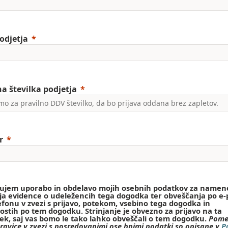
odjetja
a številka podjetja
r
jujem uporabo in obdelavo mojih osebnih podatkov za namen
a evidence o udeležencih tega dogodka ter obveščanja po e-
lefonu v zvezi s prijavo, potekom, vsebino tega dogodka in
ostih po tem dogodku. Strinjanje je obvezno za prijavo na ta
k, saj vas bomo le tako lahko obveščali o tem dogodku.
Pome
ravice v zvezi s posredovanimi ose bnimi podatki so opisane v
Po