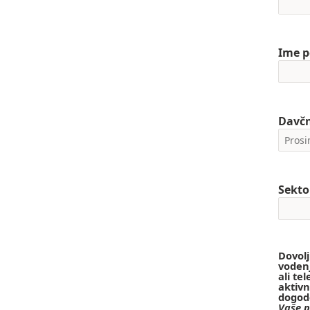
Ime p
Davčn
Sekto
Dovol
vodenj
ali te
aktivn
dogode
Vaše p