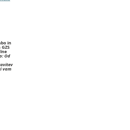
abo in
a GZS
alne
: Od
avitev
ki vam
o
odka /
datno