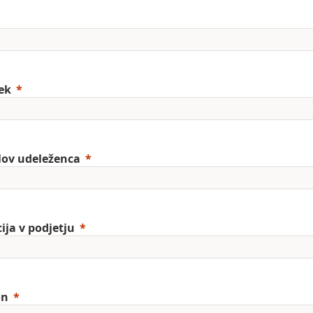
ek
lov udeleženca
ija v podjetju
on