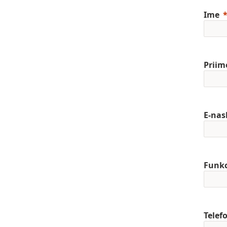
Ime
Priim
E-nas
Funkc
Telef