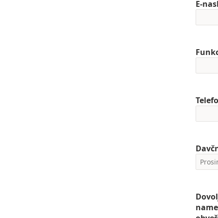
E-nas
Funkc
Telef
Davčn
Dovol
namen