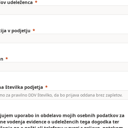
lov udeleženca
ija v podjetju
on
a številka podjetja
jujem uporabo in obdelavo mojih osebnih podatkov za
e vodenja evidence o udeležencih tega dogodka ter