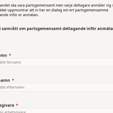
andet ska vara partsgemensamt men varje deltagare anmäler sig s
ådet uppmuntrar att ni har en dialog om ert partsgemensamma
ande inför er anmälan.
i samrått om partsgemensamt deltagande inför anmäl
amn
rnamn
sgivare