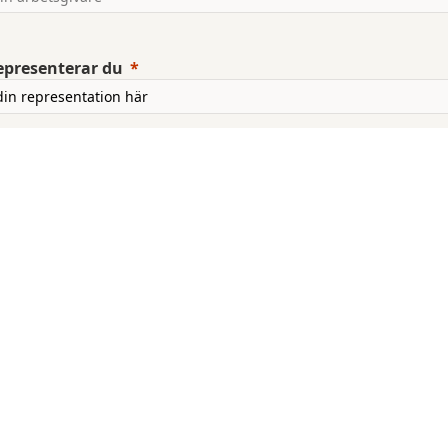
epresenterar du
n roll har du i det partsgemensamma lokala
ildningsarbetet?
t
mangsinformation
u någon födoämnesallergi, eller önskar du vegetarisk ko