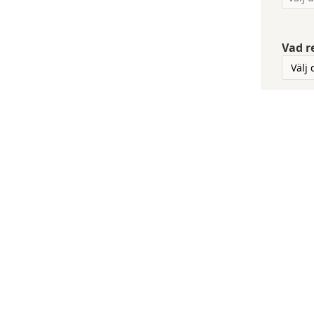
Vad r
Vilke
löneb
E-pos
Evene
Har d