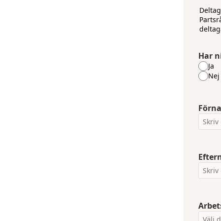
Deltag
Partsr
deltag
Har n
Ja
Nej
Förn
Efte
Arbet