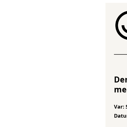
Den
mel
Var:
Datum