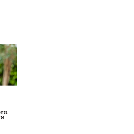
ents,
 te