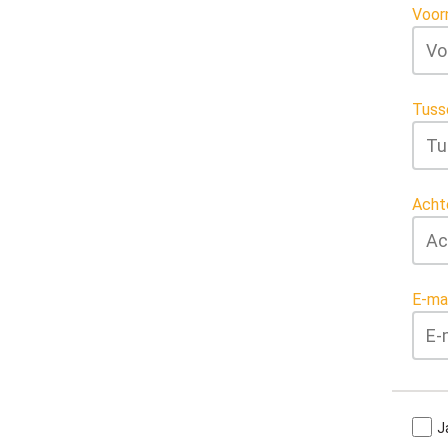
Voor
Tuss
Acht
E-ma
J