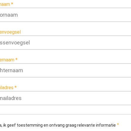
naam
envoegsel
ernaam
iladres
a, ik geef toestemming en ontvang graag relevante informatie