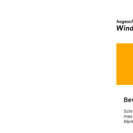
Bev
Schri
mast
blijv