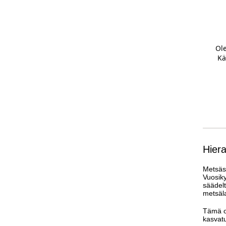
Ole
Kä
Hier
Metsäsu
Vuosiky
säädelt
metsäla
Tämä o
kasvatu