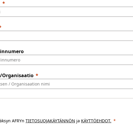
i
linnumero
s/Organisaatio
äksyn AFRYn
TIETOSUOJAKÄYTÄNNÖN
ja
KÄYTTÖEHDOT
.