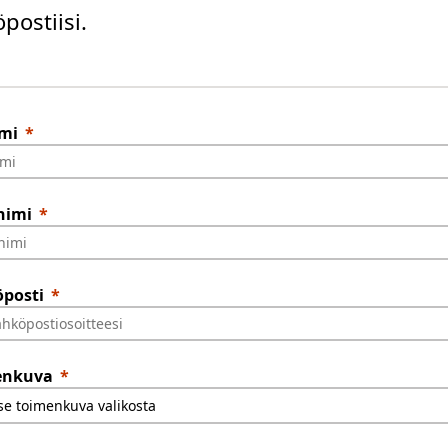
postiisi.
mi
nimi
posti
enkuva