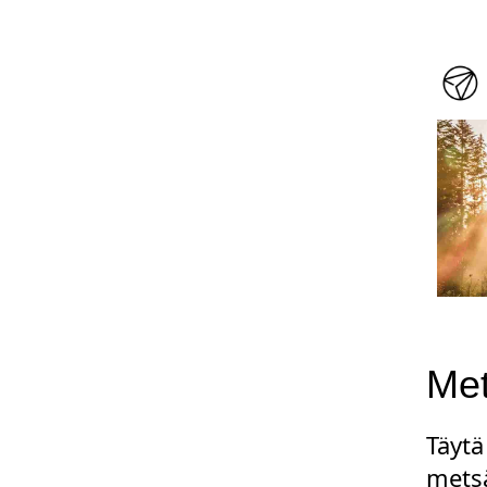
Met
Täytä
metsä