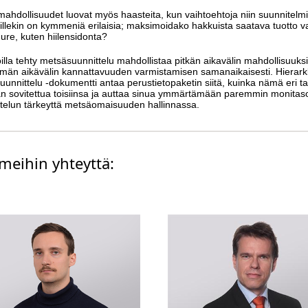
ahdollisuudet luovat myös haasteita, kun vaihtoehtoja niin suunnitelmil
eillekin on kymmeniä erilaisia; maksimoidako hakkuista saatava tuotto va
re, kuten hiilensidonta?
oilla tehty metsäsuunnittelu mahdollistaa pitkän aikavälin mahdollisuuks
män aikävälin kannattavuuden varmistamisen samanaikaisesti. Hierark
unnittelu -dokumentti antaa perustietopaketin siitä, kuinka nämä eri ta
n sovitettua toisiinsa ja auttaa sinua ymmärtämään paremmin monitas
ttelun tärkeyttä metsäomaisuuden hallinnassa.
meihin yhteyttä: