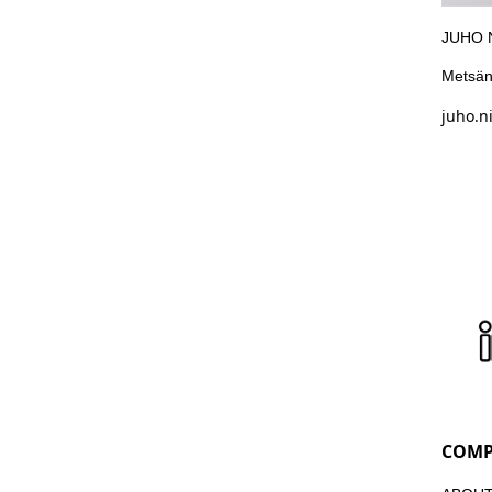
JUHO 
Metsän
juho.n
COM