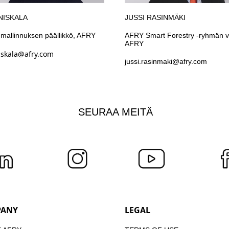
NISKALA
JUSSI RASINMÄKI
mallinnuksen päällikkö, AFRY
AFRY Smart Forestry -ryhmän v
AFRY
iskala@afry.com
jussi.rasinmaki@afry.com
SEURAA MEITÄ
PANY
LEGAL