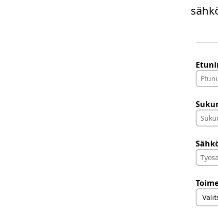
sähkö
Etuni
Suku
Sähkö
Toim