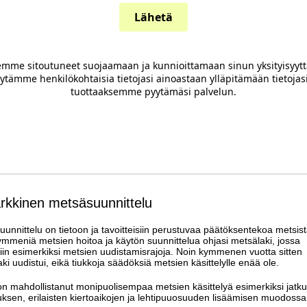
Lähetä
mme sitoutuneet suojaamaan ja kunnioittamaan sinun yksityisyytt
ytämme henkilökohtaisia tietojasi ainoastaan ylläpitämään tietojasi
tuottaaksemme pyytämäsi palvelun.
arkkinen metsäsuunnittelu
unnittelu on tietoon ja tavoitteisiin perustuvaa päätöksentekoa metsist
mmeniä metsien hoitoa ja käytön suunnittelua ohjasi metsälaki, jossa
iin esimerkiksi metsien uudistamisrajoja. Noin kymmenen vuotta sitten
ki uudistui, eikä tiukkoja säädöksiä metsien käsittelylle enää ole.
n mahdollistanut monipuolisempaa metsien käsittelyä esimerkiksi jatk
ksen, erilaisten kiertoaikojen ja lehtipuuosuuden lisäämisen muodoss