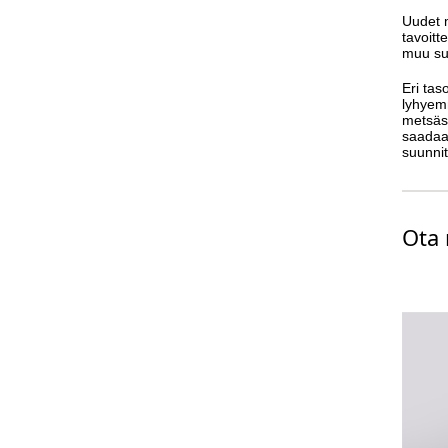
Uudet m
tavoitt
muu suu
Eri tas
lyhyem
metsäsu
saadaa
suunni
Ota 