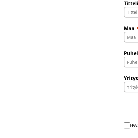
Tittel
Maa
Puhe
Yrity
Hyv