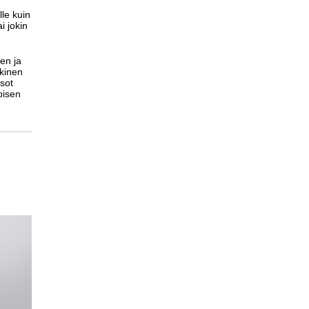
le kuin
i jokin
ien ja
kinen
sot
oisen