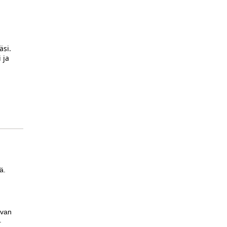
äsi.
 ja
ä.
uvan
a.